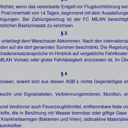
lichtet, wenn das vereinbarte Entgelt vor Flugdurchführung b
er Post innerhalb von 14 Tagen, beginnend mit dem Ausstellung
ingungen. Bei Zahlungsverzug ist der FC MILAN berechtig
tzlichen Basiszinssatz zu verzinsen.
§ 3
 unterliegt dem Warschauer Abkommen. Nach den internationalen
chäden auf die dort genannten Summen beschränkt. Die Regelu
chadenersatzansprüche im Hinblick auf vergebliche Fahrtkosten
ILAN Vorsatz oder grobe Fahrlässigkeit anzulasten ist. Im Üb
§ 4
ossen, soweit sich aus diesen AGB`s nichts Gegenteiliges er
eucht- und Signalraketen, Verbrennungsmotoren, Munition, ent
 und Verdünner auch Feuerzeugfüllmittel, entflammbare feste un
toffe, die in Berührung mit Wasser brennbar oder giftige Gase 
d Krankheitserreger (Bakterien und Viren), radioaktive Materialie
Quecksilber