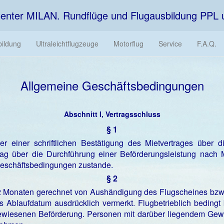
enter MILAN. Rundflüge und Flugausbildung PPL
ildung
Ultraleichtflugzeuge
Motorflug
Service
F.A.Q.
Allgemeine Geschäftsbedingungen
Abschnitt I, Vertragsschluss
§ 1
r einer schriftlichen Bestätigung des Mietvertrages übe
rag über die Durchführung einer Beförderungsleistung nach
eschäftsbedingungen zustande.
§ 2
12 Monaten gerechnet von Aushändigung des Flugscheines bzw.
s Ablaufdatum ausdrücklich vermerkt. Flugbetrieblich bedingt 
ewiesenen Beförderung. Personen mit darüber liegendem Gewi