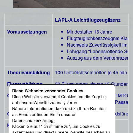
LAPL-A Leichtflugzeuglizenz
Voraussetzungen
Mindestalter 16 Jahre
Flugtauglichkeitszeugnis Klas
Nachweis Zuverlässigkeit im S
Lehrgang "Lebensrettende Sofo
Auszug aus dem Verkehrszentralr
Theorieausbildung
100 Unterrichtseinheiten je 45 min
Flugausbildung
30 Flugstunden, davon 15 Stunden mi
Diese Webseite verwendet Cookies
Grenzen
Einmotorige Flugzeuge bis 2t MTOW
Diese Website verwendet Cookies um die Zugriffe
Max. 4 Personen an Bord (3 Passagie
auf unsere Website zu analysieren.
Nähere Informationen dazu und zu Ihren Rechten
Gültigkeit
Nur innerhalb der EU-Mitgliedslände
als Benutzer finden Sie in unserer
Datenschutzerklärung.
Kosten
Ab 8.900 €
Klicken Sie auf "Ich stimme zu", um Cookies zu
akzeptieren und direkt unsere Website besuchen zu